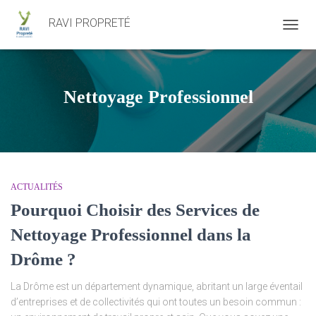
RAVI PROPRETÉ
DÉPLI
LA
NAVIG
Nettoyage Professionnel
ACTUALITÉS
Pourquoi Choisir des Services de
Nettoyage Professionnel dans la
Drôme ?
La Drôme est un département dynamique, abritant un large éventail
d’entreprises et de collectivités qui ont toutes un besoin commun :